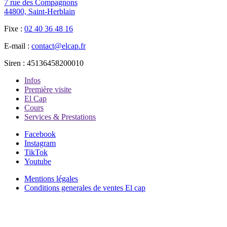
7 rue des Compagnons
44800, Saint-Herblain
Fixe :
02 40 36 48 16
E-mail :
contact@elcap.fr
Siren :
45136458200010
Infos
Première visite
El Cap
Cours
Services & Prestations
Facebook
Instagram
TikTok
Youtube
Mentions légales
Conditions generales de ventes El cap